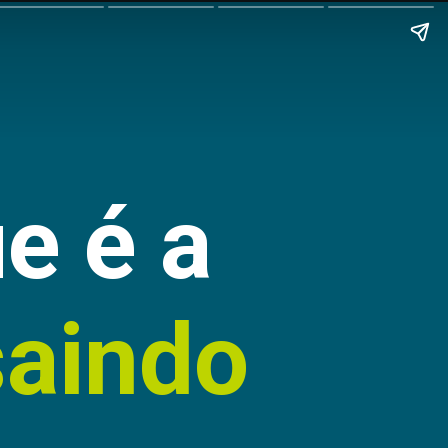
e é a
saindo