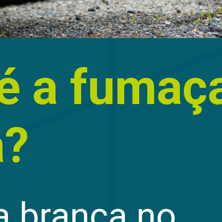
é a fumaç
a?
 branca no