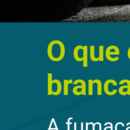
O que 
branc
A fumaça