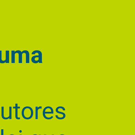
 uma
utores