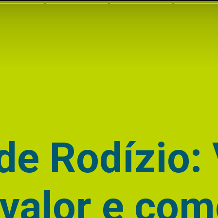
de Rodízio: 
 valor e co