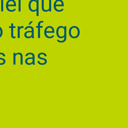
lei que
o tráfego
s nas