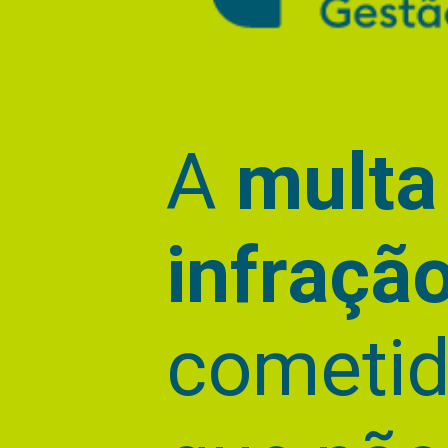
A
multa
infraçã
cometid