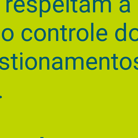
 respeitam a 
no controle d
stionamento
.