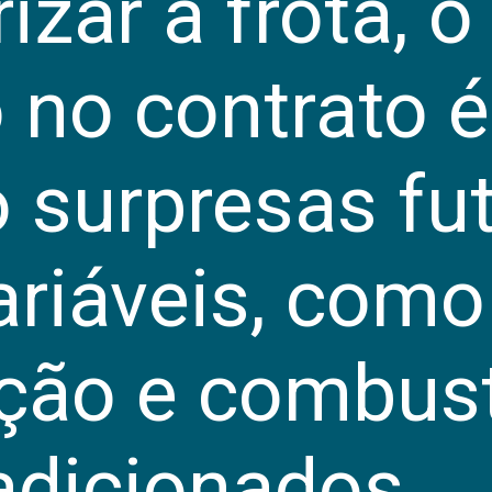
izar a frota, o
no contrato é 
 surpresas fu
ariáveis, como
ão e combustí
adicionados.