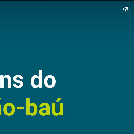
ns do
ão-baú