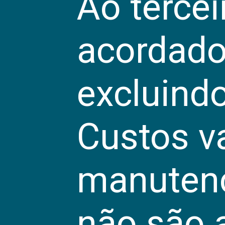
Ao terceir
acordado 
excluindo
Custos v
manutenç
não são 