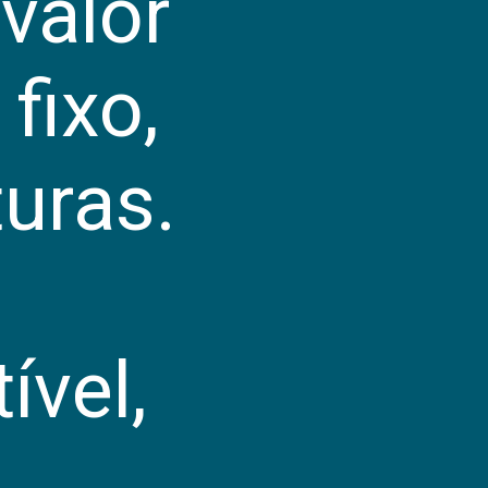
 valor
fixo,
turas.
vel,