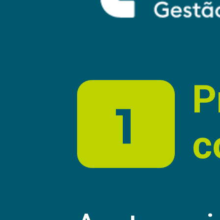
P
1
c