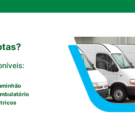
otas?
oníveis:
caminhão
ambulatório
étricos