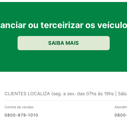
nanciar ou terceirizar os veícu
SAIBA MAIS
CLIENTES LOCALIZA (seg. a sex. das 07hs às 19hs | Sáb
Central de vendas
Atendim
0800-979-1010
0800