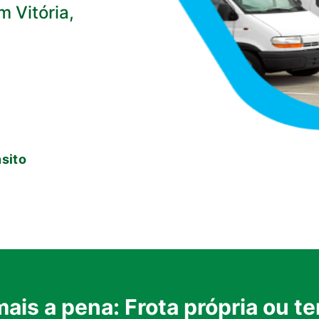
m Vitória,
sito
a
mais a pena: Frota própria ou te