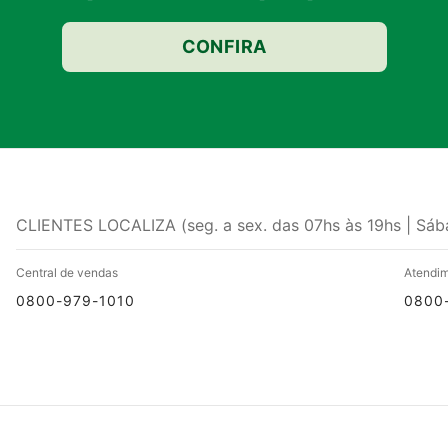
CONFIRA
CLIENTES LOCALIZA (seg. a sex. das 07hs às 19hs | Sáb
Central de vendas
Atendim
0800-979-1010
0800