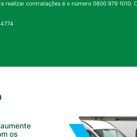
a realizar contratações é o número
0800 979 1010
. 
 4774
a
e aumente
om os