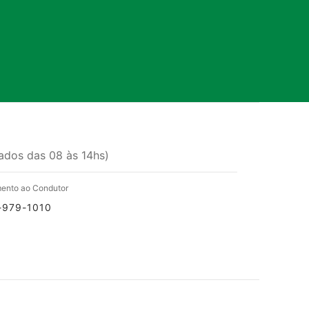
ados das 08 às 14hs)
ento ao Condutor
-979-1010