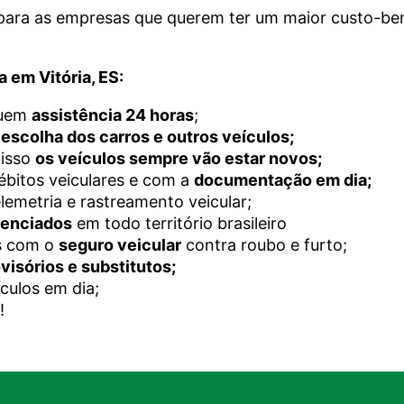
 para as empresas que querem ter um maior custo-ben
a em Vitória, ES:
suem
assistência 24 horas
;
a
escolha dos carros e outros veículos;
 isso
os veículos sempre vão estar novos;
bitos veiculares e com a
documentação em dia;
lemetria e rastreamento veicular;
denciados
em todo território brasileiro
os com o
seguro veicular
contra roubo e furto;
visórios e substitutos;
culos
em dia;
!