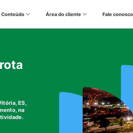
Conteúdo
Área do cliente
Fale conosco
rota
fira
itória, ES,
mento, na
tividade.