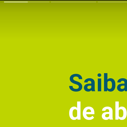
Saib
de a