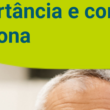
rtância e c
iona