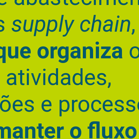
s
supply chain
que organiza
o
 atividades,
ões e process
manter o fluxo