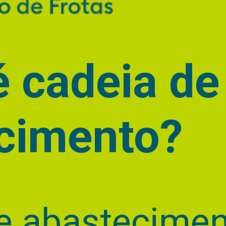
é cadeia de
cimento?
e abastecimen