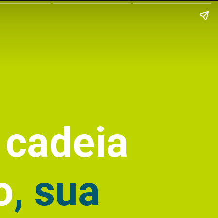
e
cadeia
o
, sua