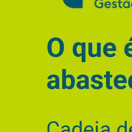
O que 
abaste
Cadeia d