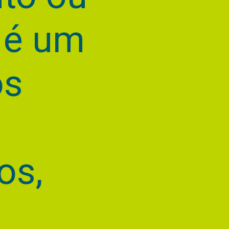
, é um
s
os,