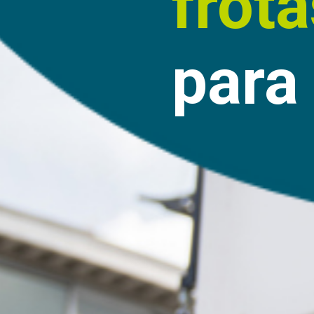
frota
para