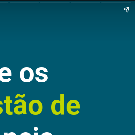
e os
stão de