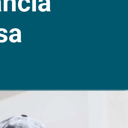
ncia
sa