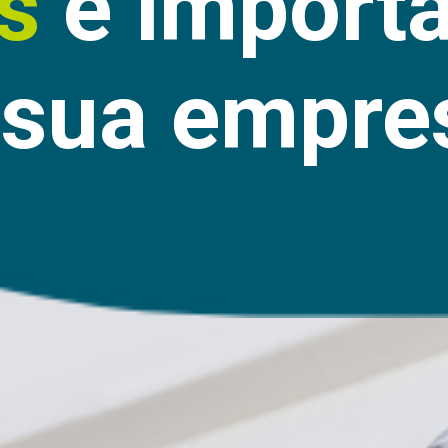
s
e importâ
 sua empre