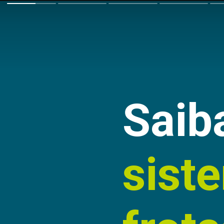
Saib
sist